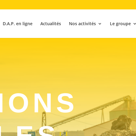
D.A.P. en ligne
Actualités
Nos activités
Le groupe
IONS
LES