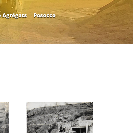
 Agrégats
Posocco