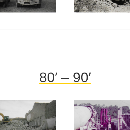
80′ – 90′