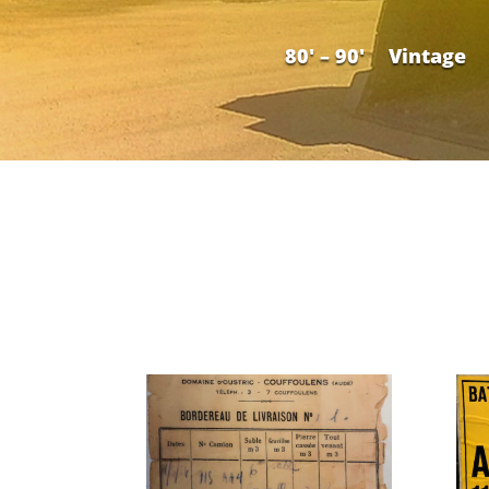
80′ – 90′
Vintage