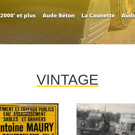
2000′ et plus
Aude Béton
La Caunette
Aude
VINTAGE