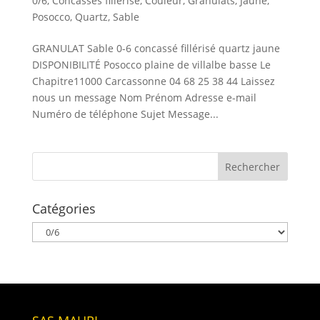
0/6
,
Concassés fillérisé
,
Couleur
,
Granulats
,
Jaune
,
Posocco
,
Quartz
,
Sable
GRANULAT Sable 0-6 concassé fillérisé quartz jaune
DISPONIBILITÉ Posocco plaine de villalbe basse Le
Chapitre11000 Carcassonne 04 68 25 38 44 Laissez
nous un message Nom Prénom Adresse e-mail
Numéro de téléphone Sujet Message...
Catégories
Catégories