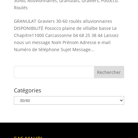
30/60
,
Alluvionnaires
,
Granulats
,
Graviers
,
Posocco
,
Roulés
GRANULAT Graviers 30-60 roulés alluvionnaires
DISPONIBILITÉ Posocco plaine de villalbe basse Le
Chapitre11000 Carcassonne 04 68 25 38 44 Laissez
nous un message Nom Prénom Adresse e-mail
Numéro de téléphone Sujet Message...
Catégories
Catégories